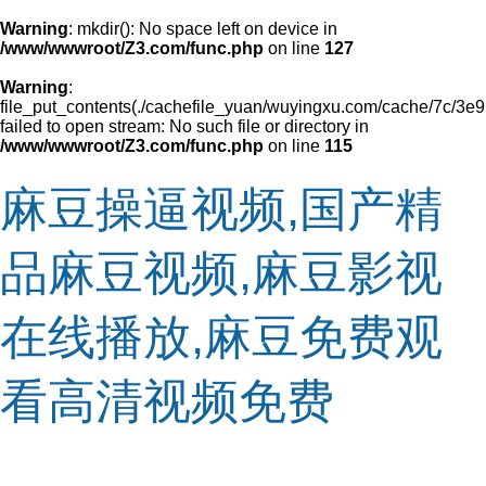
Warning
: mkdir(): No space left on device in
/www/wwwroot/Z3.com/func.php
on line
127
Warning
:
file_put_contents(./cachefile_yuan/wuyingxu.com/cache/7c/3e9
failed to open stream: No such file or directory in
/www/wwwroot/Z3.com/func.php
on line
115
麻豆操逼视频,国产精
品麻豆视频,麻豆影视
在线播放,麻豆免费观
看高清视频免费