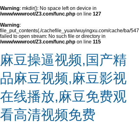
Warning
: mkdir(): No space left on device in
/www/wwwroot/Z3.com/func.php
on line
127
Warning
:
file_put_contents(./cachefile_yuan/wuyingxu.com/cache/ba/547
failed to open stream: No such file or directory in
/www/wwwroot/Z3.com/func.php
on line
115
麻豆操逼视频,国产精
品麻豆视频,麻豆影视
在线播放,麻豆免费观
看高清视频免费